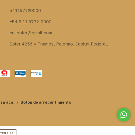
541157720000
+54 9 11 5772-0000
cullsoler@gmail.com
Soler 4856 y Thames, Palermo. Capital Federal.
esá acá.
/
Botón de arrepentimiento
TENDIDO