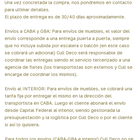
Una vez concretada la compra, nos pondremos en contacto
para ultimar detalles.
El plazo de entrega es de 30/40 días aproximadamente.
Envíos a CABA y GBA: Para envíos de muebles, el valor del
envío corresponde a una entrega puerta a puerta, siempre
que no incluya subida por escalera o balcón (en este caso
se cobrará un adicional) Cull Deco será responsable de
coordinar las entregas siendo el servicio tercerizado a una
agencia de fletes (los transportistas son externos y Cull se
encarga de coordinar los mismos).
Envío al INTERIOR: Para envíos de muebles, se cobrará una
tarifa fija por entregar el mismo en la dirección del
transportista en CABA. Luego el cliente abonará el envío
desde Capital Federal al interior, siendo gestionada la
presupuestación y la logística por Cull Deco o por el cliente
si así lo quisiera.
Para todos los envíos (CABA-GBA e interior) Cull Deco no se