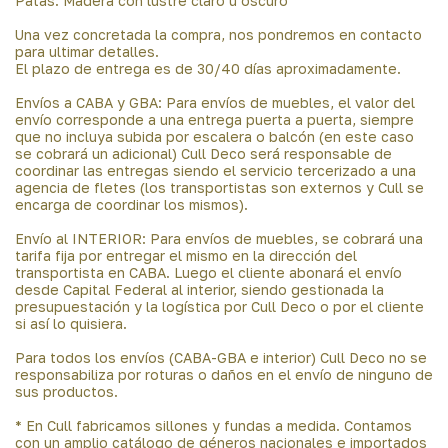
Patas: Madera con lustre claro u oscuro
Una vez concretada la compra, nos pondremos en contacto
para ultimar detalles.
El plazo de entrega es de 30/40 días aproximadamente.
Envíos a CABA y GBA: Para envíos de muebles, el valor del
envío corresponde a una entrega puerta a puerta, siempre
que no incluya subida por escalera o balcón (en este caso
se cobrará un adicional) Cull Deco será responsable de
coordinar las entregas siendo el servicio tercerizado a una
agencia de fletes (los transportistas son externos y Cull se
encarga de coordinar los mismos).
Envío al INTERIOR: Para envíos de muebles, se cobrará una
tarifa fija por entregar el mismo en la dirección del
transportista en CABA. Luego el cliente abonará el envío
desde Capital Federal al interior, siendo gestionada la
presupuestación y la logística por Cull Deco o por el cliente
si así lo quisiera.
Para todos los envíos (CABA-GBA e interior) Cull Deco no se
responsabiliza por roturas o daños en el envío de ninguno de
sus productos.
* En Cull fabricamos sillones y fundas a medida. Contamos
con un amplio catálogo de géneros nacionales e importados