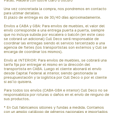
Patas: Madera con lustre claro u oscuro
Una vez concretada la compra, nos pondremos en contacto
para ultimar detalles.
El plazo de entrega es de 30/40 días aproximadamente.
Envíos a CABA y GBA: Para envíos de muebles, el valor del
envío corresponde a una entrega puerta a puerta, siempre
que no incluya subida por escalera o balcón (en este caso
se cobrará un adicional) Cull Deco será responsable de
coordinar las entregas siendo el servicio tercerizado a una
agencia de fletes (los transportistas son externos y Cull se
encarga de coordinar los mismos).
Envío al INTERIOR: Para envíos de muebles, se cobrará una
tarifa fija por entregar el mismo en la dirección del
transportista en CABA. Luego el cliente abonará el envío
desde Capital Federal al interior, siendo gestionada la
presupuestación y la logística por Cull Deco o por el cliente
si así lo quisiera.
Para todos los envíos (CABA-GBA e interior) Cull Deco no se
responsabiliza por roturas o daños en el envío de ninguno de
sus productos.
* En Cull fabricamos sillones y fundas a medida. Contamos
con un amplio catálogo de géneros nacionales e importados