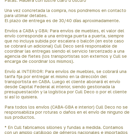
Patas: Madera con lustre claro u oscuro
Una vez concretada la compra, nos pondremos en contacto
para ultimar detalles.
El plazo de entrega es de 30/40 días aproximadamente.
Envíos a CABA y GBA: Para envíos de muebles, el valor del
envío corresponde a una entrega puerta a puerta, siempre
que no incluya subida por escalera o balcón (en este caso
se cobrará un adicional) Cull Deco será responsable de
coordinar las entregas siendo el servicio tercerizado a una
agencia de fletes (los transportistas son externos y Cull se
encarga de coordinar los mismos).
Envío al INTERIOR: Para envíos de muebles, se cobrará una
tarifa fija por entregar el mismo en la dirección del
transportista en CABA. Luego el cliente abonará el envío
desde Capital Federal al interior, siendo gestionada la
presupuestación y la logística por Cull Deco o por el cliente
si así lo quisiera.
Para todos los envíos (CABA-GBA e interior) Cull Deco no se
responsabiliza por roturas o daños en el envío de ninguno de
sus productos.
* En Cull fabricamos sillones y fundas a medida. Contamos
con un amplio catálogo de géneros nacionales e importados